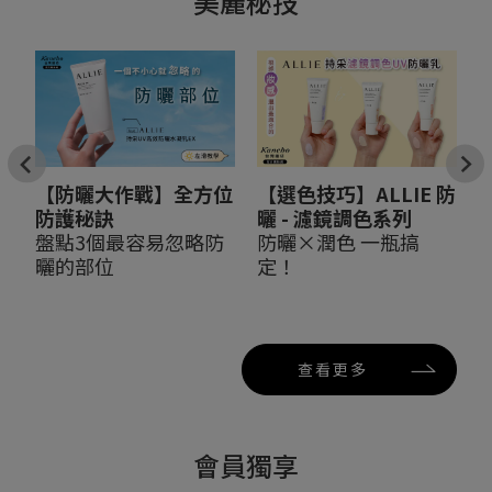
美麗秘技
【防曬大作戰】全方位
【選色技巧】ALLIE 防
防護秘訣
曬 - 濾鏡調色系列
盤點3個最容易忽略防
防曬×潤色 一瓶搞
曬的部位
定！
查看更多
會員獨享