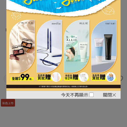
KATE 綻電光感雙色眼影盒(絕
KATE 柔霧拿鐵眼彩蜜
立即購買
版良品)
NT$199
NT$99
NT$400
NT$380
看其他 2 個選項
今天不再顯示
關閉
新色上市