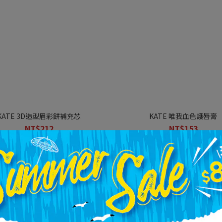
KATE 3D造型眉彩餅補充芯
KATE 唯我血色護唇膏
NT$212
NT$153
NT$250
NT$180
+ 4
1
2
3
4
5
»