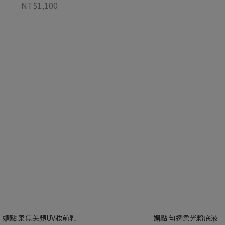
NT$1,100
媚點 柔焦美顏UV妝前乳
媚點 勻透柔光粉底液