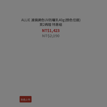
腮紅・打亮・修容
唇彩
清潔・卸妝
ALLIE 濾鏡調色UV防曬乳40g(顏色任選)
其他
買2再贈 特惠組
NT$1,423
NT$2,190
新色上市