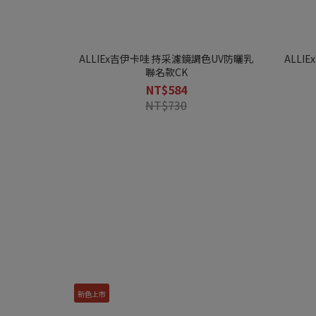
88%高濃度胺基酸
水潤不黏膩
嫩顏膨膨眼頰盤
柔焦美顏UV妝前乳
淨透亮采洗顏膏/黑炭泥磨砂去角質皂
水潤好沖洗
多入組65折
一盤完成眼妝＋頰彩
一抹聚光 澎亮肌本力
黑白大除
了解更多
了解更多
了解更多
了解更多
了解更多
ALLIEx吉伊卡哇 持采濾鏡調色UV防曬乳
ALLI
聯名款CK
NT$584
NT$730
新色上市