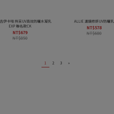
「小金瓶」精華化妝水
潤色×防曬
極輕感持久粉底液
秒提亮 零失手
8比2黃金比例
一瓶搞定#輕底妝！
清爽服貼 液態粉底
一抹自然好氣色
了解更多
了解更多
了解更多
了解更多
Ex吉伊卡哇 持采UV高效防曬水凝乳
ALLIE 濾鏡修妍UV防曬乳
EXP 聯名款CK
NT$578
NT$679
NT$680
NT$850
1
2
3
»