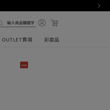
Next
OUTLET賣場
彩妝品
全部商品
妝前乳・防曬
全部商品
全部商品
全部商品
臉部・身體兩用
清潔・卸妝
唇彩
粉底・遮瑕・BB霜
清潔
65折
臉部專用
粉底・遮瑕・BB霜
妝前乳・防曬
保濕修護系列
化妝水
乳液
乳霜
無色無香系列
校色系列・光澤提亮系列
眉彩
眉彩
眼部彩妝
眼部彩妝
妝前乳・防曬
腮紅・打亮・修容