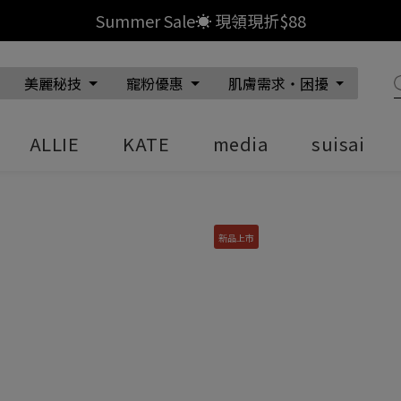
r Sale☀️ 現領現折$88
美麗秘技
寵粉優惠
肌膚需求‧困擾
ALLIE
KATE
media
suisai
淨透酵素粉N
新品上市
日本洗顏品市場銷售No.1
了解更多