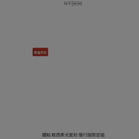
NT$650
數量限定
媚點 輕透柔光蜜粉 隨行版限定組