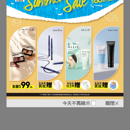
媚點 柔焦
媚點 自然
美顏UV妝
光感美肌
前乳
BB霜
NT$297
NT$289
立即購買
NT$350
NT$340
1
2
3
»
今天不再顯示
關閉