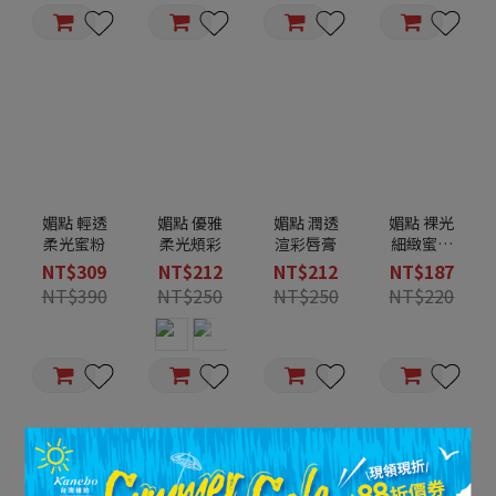
媚點 輕透
媚點 優雅
媚點 潤透
媚點 裸光
柔光蜜粉
柔光頰彩
渲彩唇膏
細緻蜜粉
餅
NT$309
NT$212
NT$212
NT$187
NT$390
NT$250
NT$250
NT$220