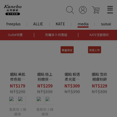
freeplus
ALLIE
KATE
media
suisai
|
|
Outlet特賣
防曬多入特惠組
KATE怪獸唇彩
數量限定
新色上市
媚點 美肌
媚點 極上
媚點 輕透
媚點 雪紡
修色粧前
粉嫩保濕
柔光蜜粉
親膚粉餅
乳 / 防曬無
粉底霜
隨行版限
NT$179
NT$259
NT$309
NT$229
瑕粧前乳
定組
NT$230
NT$330
NT$390
NT$300
看其他 2 個
看其他 2 個
選項
選項