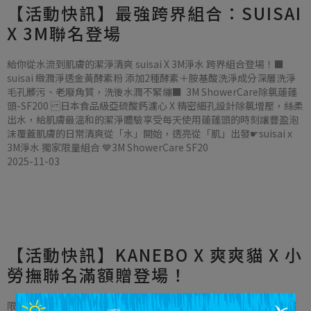
【活動快訊】最強跨界組合：SUISAI
X 3M聯名登場
​給你從水流到肌膚的潔淨清爽 suisai X 3M淨水 跨界組合登場！■
suisai 緻潤淨透金黃酵素粉 添加2種酵素＋胺基酸洗淨成分​ 深層洗淨
毛孔髒污、老廢角質，洗後水潤不緊繃■ 3M ShowerCare除氯蓮蓬
頭-SF200 日本食品級亞硫酸鈣濾心 X 精密細孔設計​ 除氯增壓，絲柔
出水，給肌膚最溫和的潔淨體驗享受每天使用蓮蓬頭的時刻​ 讓豐盈泡
沫覆蓋肌膚的日常​ 清爽從「水」開始，透亮從「肌」出發☛suisai x
3M淨水 獨家限量組合 💙3M ShowerCare SF20
2025-11-03
【活動快訊】KANEBO X 爽爽貓 X 小
勞撫聯名滿額贈登場！
限量滿額贈陪你度過從早到晚的彩妝保養時光■ 消費滿 $699 即贈爽