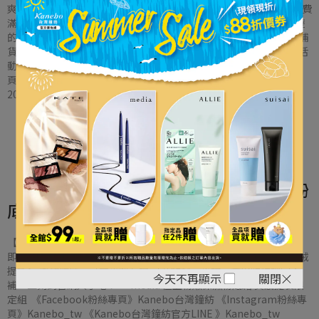
爽貓聯名擦手巾 乙件 柔軟觸感 x 療癒圖案，給你每天的好心情■ 消費
滿 $1,099 即贈爽爽貓 x 小勞撫聯名盥洗包 乙件 超大容量，外出旅遊
的絕佳拍檔11/3 起開送～數量有限，送完為止，不累贈！快趁換季補
貨，把爽爽貓x小勞撫帶回家吧！ ☛Kanebo x 爽爽貓 x 小勞撫聯名活
動 《Facebook粉絲專頁》Kanebo台灣鐘紡 《Instagram粉絲專
頁》Kanebo_tw 《Kanebo台灣鐘紡官方LINE 》
2025-11-03
立即購買
【新品報到】MEDIA 極上粉嫩保濕粉
底霜 質感提袋限定組
【media媚點 極上粉嫩保濕粉底霜 OC-C1限定組】 柔滑延展，一抹
即服貼 高保濕配方，維持整天水潤透亮妝感 【組合加贈 #質感燈芯絨
提袋】 柔軟觸感ｘ可愛小貓布標 可裝飲料、小物，實用收納贈完不
今天不再顯示
關閉
補，立刻到官網入手吧！ ☛media 極上粉嫩保濕粉底霜 質感提袋限
定組 《Facebook粉絲專頁》Kanebo台灣鐘紡 《Instagram粉絲專
頁》Kanebo_tw 《Kanebo台灣鐘紡官方LINE 》Kanebo_tw