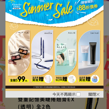
【
持妝彩妝重點筆記：彩妝】
KATE雙用立體眉彩筆N
KATE凝色柔滑眼線膠筆N
立即購買
今天不再顯示
關閉