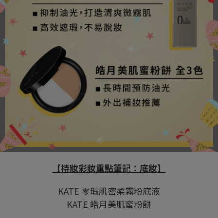
【持妝彩妝重點筆記：底妝】
KATE 零瑕肌密柔霧粉底液
KATE 皓月美肌蜜粉餅