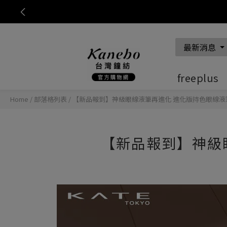
Previous
最新消息
freeplus
Home
/
部落格列表
/
【新品報到】神級眼線液筆再進化 進化版持色眼線液筆 E
【新品報到】神級眼
88%高濃度胺基酸
水潤不黏膩
嫩顏膨膨眼頰盤
柔焦美顏UV妝前乳
淨透亮采洗顏膏/黑炭泥磨砂去角質皂