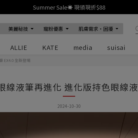
單筆消費
美麗秘技
寵粉優惠
肌膚需求‧困擾
ALLIE
KATE
media
suisai
X4.0 全新登場
淨透酵素粉N
線液筆再進化 進化版持色眼線液筆 
日本洗顏品市場銷售No.1
了解更多
2024-10-30
「小金瓶」精華化妝水
潤色×防曬
極輕感持久粉底液
秒提亮 零失手