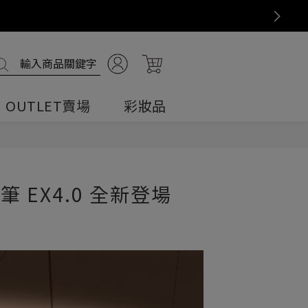
滿599元超商免運
Next
OUTLET賣場
彩妝品
全部商品
妝前乳・防曬
全部商品
全部商品
全部商品
臉部・身體兩用
清潔・卸妝
唇彩
粉底・遮瑕・BB霜
清潔
臉部專用
EX4.0 全新登場
保濕修護系列
粉底・遮瑕・BB霜
妝前乳・防曬
化妝水
乳液
乳霜
無色無香系列
校色系列・光澤提亮系列
眉彩
眉彩
眼部彩妝
眼部彩妝
妝前乳・防曬
腮紅・打亮・修容
腮紅・打亮・修容
唇彩