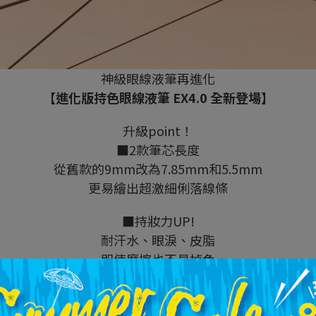
神級眼線液筆再進化
【進化版持色眼線液筆 EX4.0 全新登場】
升級point！
■2款筆芯長度
從舊款的9mm改為7.85mm和5.5mm
更易繪出超激細俐落線條
■持妝力UP!
耐汗水、眼淚、皮脂
即使摩擦也不易掉色
■可替換筆芯
自由轉換顏色