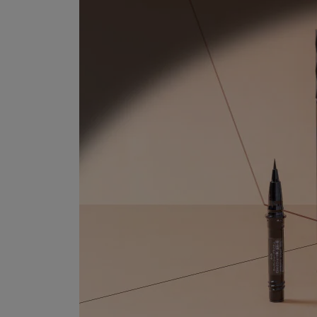
水潤好沖洗
多入組65折
一盤完成眼妝＋頰彩
一抹聚光 澎亮肌本力
黑白大除
了解更多
了解更多
了解更多
了解更多
了解更多