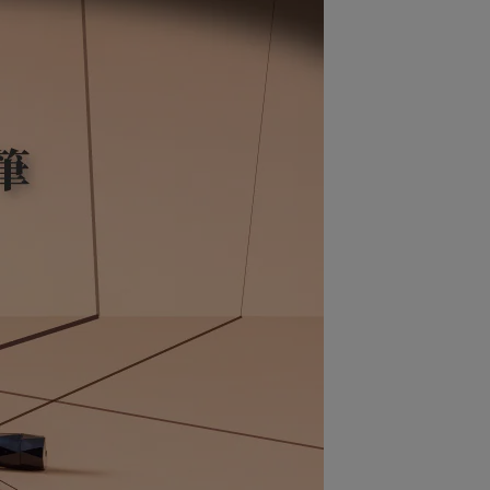
清潔・卸妝
其他