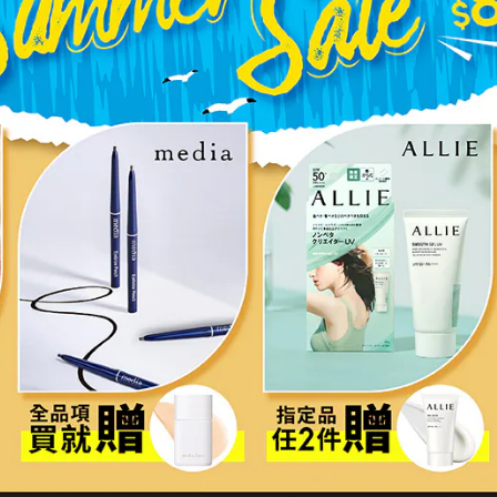
也可組出雙頭眼線筆
想了解商品更多情報請點閱
☛
進化版持色眼線液筆 EX4.0
立即購買