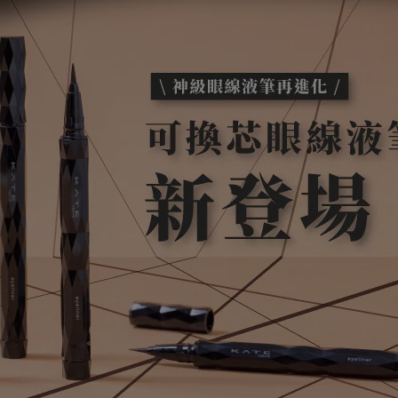
8比2黃金比例
一瓶搞定#輕底妝！
清爽服貼 液態粉底
一抹自然好氣色
了解更多
了解更多
了解更多
了解更多