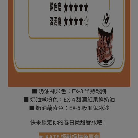
■ 奶油裸米色：EX-3 半熟鬆餅
■ 奶油嫩粉色：EX-4 甜潤紅果鮮奶油
■ 奶油藕紫色：EX-5 吸血鬼冰沙
快來鎖定你的春日微甜唇妝吧！
☛ KATE 怪獸級持色唇膏