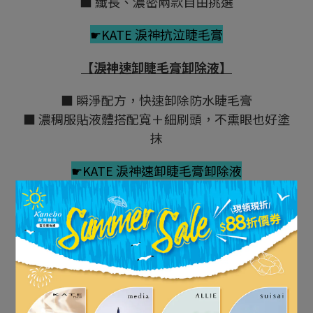
■ 纖長、濃密兩款自由挑選
☛KATE 淚神抗泣睫毛膏
【淚神速卸睫毛膏卸除液】
■ 瞬淨配方，快速卸除防水睫毛膏
■ 濃稠服貼液體搭配寬＋細刷頭，不熏眼也好塗
抹
☛KATE 淚神速卸睫毛膏卸除液