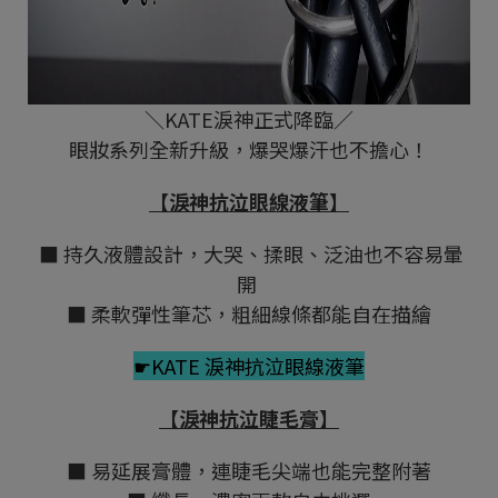
＼KATE淚神正式降臨／
眼妝系列全新升級，爆哭爆汗也不擔心！
【淚神抗泣眼線液筆】
■ 持久液體設計，大哭、揉眼、泛油也不容易暈
開
■ 柔軟彈性筆芯，粗細線條都能自在描繪
☛KATE 淚神抗泣眼線液筆
【淚神抗泣睫毛膏】
■ 易延展膏體，連睫毛尖端也能完整附著