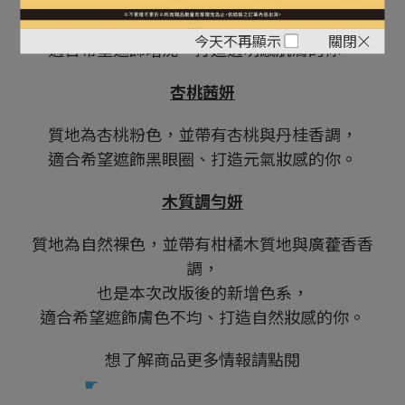
調，
今天不再顯示
關閉
適合希望遮飾暗沈、打造透明感肌膚的你。
杏桃茜妍
質地為杏桃粉色，並帶有杏桃與丹桂香調，
適合希望遮飾黑眼圈、打造元氣妝感的你。
木質調勻妍
質地為自然裸色，並帶有柑橘木質地與廣藿香香
調，
也是本次改版後的新增色系，
適合希望遮飾膚色不均、打造自然妝感的你。
想了解商品更多情報請點閱
☛
ALLIE 持采濾鏡調色UV防曬乳