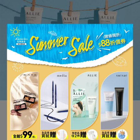
立即購買
【ALLIE 持采濾鏡調色UV防曬乳】
紫陽明妍
質地為紫陽花紫色，並帶有紫陽花露滴與鼠尾草香